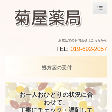
ホーム
店舗案内
お電話でのお問合せはこちらから
サービス案内
TEL:
019-692-2057
処方箋の受付
処方箋の受付
ジェネリック薬について
会社案内
お一人おひとりの状況に合
わせて、

丁寧にチェック・調剤して